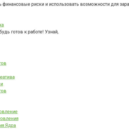
ь финансовые риски и использовать возможности для зара
ха
будь готов к работе! Узнай,
тов
реатива
ми
тов
товление
товления
ия Ядра