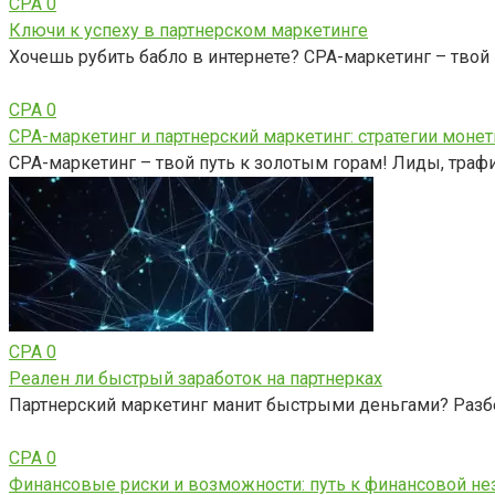
CPA
0
Ключи к успеху в партнерском маркетинге
Хочешь рубить бабло в интернете? CPA-маркетинг – твой
CPA
0
CPA-маркетинг и партнерский маркетинг: стратегии моне
CPA-маркетинг – твой путь к золотым горам! Лиды, трафи
CPA
0
Реален ли быстрый заработок на партнерках
Партнерский маркетинг манит быстрыми деньгами? Разбе
CPA
0
Финансовые риски и возможности: путь к финансовой не