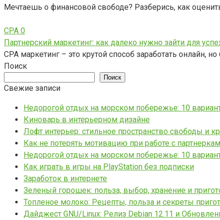
Мечтаешь о финансовой свободе? Разберись, как оценит
CPA
0
Партнерский маркетинг: как далеко нужно зайти для успе
CPA маркетинг – это крутой способ заработать онлайн, но 
Поиск
Поиск
Свежие записи
Недорогой отдых на морском побережье: 10 вариан
Киноварь в интерьерном дизайне
Лофт интерьер: стильное пространство свободы и к
Как не потерять мотивацию при работе с партнерка
Недорогой отдых на морском побережье: 10 вариан
Как играть в игры на PlayStation без подписки
Заработок в интернете
Зеленый горошек: польза, выбор, хранение и приго
Топленое молоко: Рецепты, польза и секреты приго
Дайджест GNU/Linux: Релиз Debian 12.11 и Обновлен