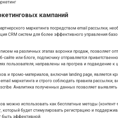
ркетинговых кампаний
партнерского маркетинга посредством email рассылки‚ не
ация CRM систем для более эффективного управления баз
писем на различных этапах воронки продаж‚ позволяет о
б-сайте или блоге‚ подписчику отправляется приветствен
ях пользователя‚ направлены на прогрев и подведение к ц
ов и промо-материалов‚ включая landing page‚ является 
email маркетинга и строго соблюдать правила рассылки‚ 
scribe. Аналитика полученных данных позволяет выявлят
ов можно использовать как бесплатные методы (контент-м
нт‚ который будет стимулировать регистрацию и поддержи
т быть эффективной.