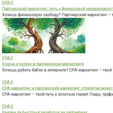
CPA
0
Партнерский маркетинг: путь к финансовой независимост
Хочешь финансовую свободу? Партнерский маркетинг – тв
CPA
0
Ключи к успеху в партнерском маркетинге
Хочешь рубить бабло в интернете? CPA-маркетинг – твой
CPA
0
CPA-маркетинг и партнерский маркетинг: стратегии моне
CPA-маркетинг – твой путь к золотым горам! Лиды, трафи
CPA
0
Реален ли быстрый заработок на партнерках