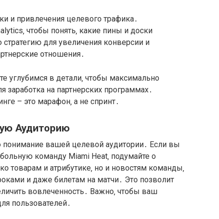
тки и привлечения целевого трафика․
alytics‚ чтобы понять‚ какие пины и доски
 стратегию для увеличения конверсии и
артнерские отношения․
айте углубимся в детали‚ чтобы максимально
ля заработка на партнерских программах․
нге – это марафон‚ а не спринт․
вую Аудиторию
то понимание вашей целевой аудитории․ Если вы
больную команду Miami Heat‚ подумайте о
ко товарам и атрибутике‚ но и новостям команды‚
оками и даже билетам на матчи․ Это позволит
еличить вовлеченность․ Важно‚ чтобы ваш
ля пользователей․