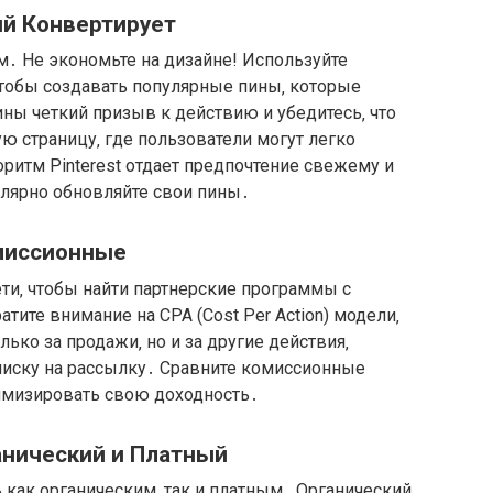
ый Конвертирует
м․ Не экономьте на дизайне! Используйте
тобы создавать популярные пины‚ которые
ны четкий призыв к действию и убедитесь‚ что
 страницу‚ где пользователи могут легко
оритм Pinterest отдает предпочтение свежему и
улярно обновляйте свои пины․
омиссионные
ти‚ чтобы найти партнерские программы с
ите внимание на CPA (Cost Per Action) модели‚
ько за продажи‚ но и за другие действия‚
писку на рассылку․ Сравните комиссионные
симизировать свою доходность․
анический и Платный
 как органическим‚ так и платным․ Органический