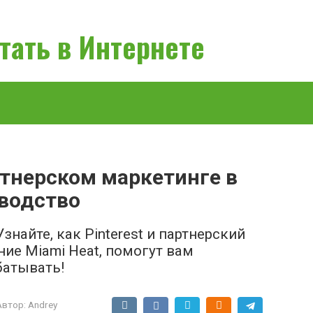
тать в Интернете
ртнерском маркетинге в
оводство
найте, как Pinterest и партнерский
ие Miami Heat, помогут вам
батывать!
Автор:
Andrey