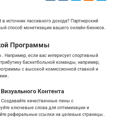
st в источник пассивного дохода? Партнерский
ный способ монетизации вашего онлайн-бизнеса․
кой Программы
 Например‚ если вас интересует спортивный
атрибутику баскетбольной команды‚ например‚
программы с высокой комиссионной ставкой и
ами․
 Визуального Контента
а․ Создавайте качественные пины с
уйте ключевые слова для оптимизации и
йте реферальные ссылки на целевые страницы․