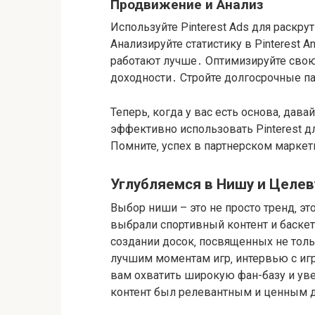
Продвижение и Анализ
Используйте Pinterest Ads для раскру
Анализируйте статистику в Pinterest An
работают лучше․ Оптимизируйте свою
доходности․ Стройте долгосрочные п
Теперь‚ когда у вас есть основа‚ дав
эффективно использовать Pinterest д
Помните‚ успех в партнерском маркети
Углубляемся в Нишу и Целе
Выбор ниши – это не просто тренд‚ э
выбрали спортивный контент и баскет
создании досок‚ посвященных не толь
лучшим моментам игр‚ интервью с игр
вам охватить широкую фан-базу и ув
контент был релевантным и ценным д