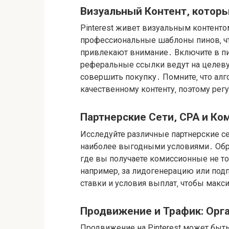
Визуальный Контент‚ котор
Pinterest живет визуальным контенто
профессиональные шаблоны пинов‚ ч
привлекают внимание․ Включите в пи
реферальные ссылки ведут на целевую
совершить покупку․ Помните‚ что алг
качественному контенту‚ поэтому рег
Партнерские Сети‚ CPA и К
Исследуйте различные партнерские се
наиболее выгодными условиями․ Обрат
где вы получаете комиссионные не тол
например‚ за лидогенерацию или под
ставки и условия выплат‚ чтобы мак
Продвижение и Трафик: Орг
Продвижение на Pinterest может быть