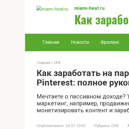
Перейти
miami-heat.ru
к
Как зарабо
контенту
Главная
Новости
Фриланс
Главная
»
CPA
Как заработать на па
Pinterest: полное рук
Мечтаете о пассивном доходе? Уз
маркетинг, например, продвижен
монетизировать контент и зара
Опубликовано:
24.07.2025
Рубрика:
CPA