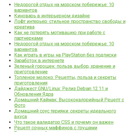
Недорогой отдых на морском побережье: 10
вариантов
Киноварь в интерьерном дизайне
Лофт интерьер: стильное пространство свободы и
креатива
Как не потерять мотивацию при работе с
партнерками
Недорогой отдых на морском побережье: 10
вариантов
Как играть в игры на PlayStation без подписки
Заработок в интернете
Зеленый горошек: польза, выбор, хранение и
приготовление
Топленое молоко: Рецепты, польза и секреты
приготовления
Дайджест GNU/Linux: Релиз Debian 12.11 и
Обновления Ядра
Домашний Каймак: Высококалорийный Рецепт с
Фото
Домашний соус терияки: секреты идеального
вкуса
Что такое валидатор CSS и почему он важен
Рецепт сочных маффинов с грушами