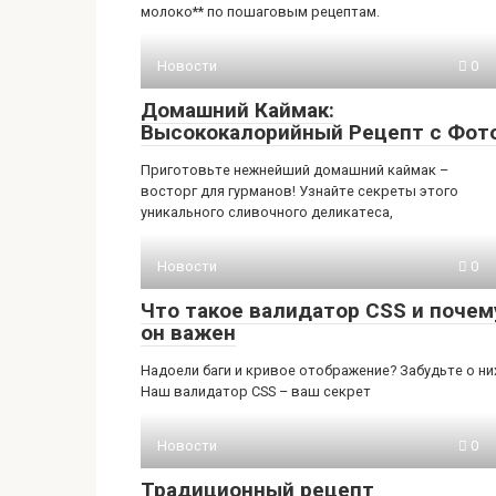
молоко** по пошаговым рецептам.
Новости
0
Домашний Каймак:
Высококалорийный Рецепт с Фот
Приготовьте нежнейший домашний каймак –
восторг для гурманов! Узнайте секреты этого
уникального сливочного деликатеса,
Новости
0
Что такое валидатор CSS и почем
он важен
Надоели баги и кривое отображение? Забудьте о ни
Наш валидатор CSS – ваш секрет
Новости
0
Традиционный рецепт