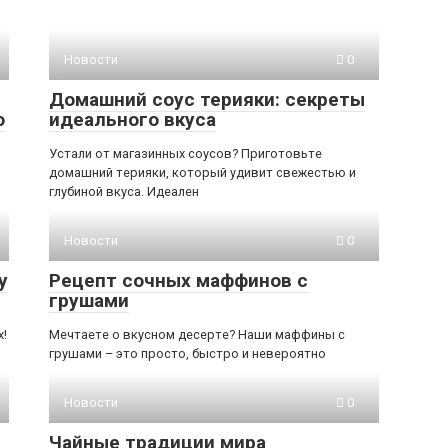
Новости
0
Домашний соус терияки: секреты
о
идеального вкуса
Устали от магазинных соусов? Приготовьте
домашний терияки, который удивит свежестью и
глубиной вкуса. Идеален
Новости
0
у
Рецепт сочных маффинов с
грушами
х!
Мечтаете о вкусном десерте? Наши маффины с
грушами – это просто, быстро и невероятно
Новости
0
Чайные традиции мира