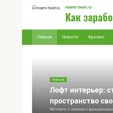
Перейти
miami-heat.ru
к
Как зарабо
контенту
Главная
Новости
Фриланс
Новости
Лофт интерьер: с
пространство сво
Мечтаете о смелом и функциональн