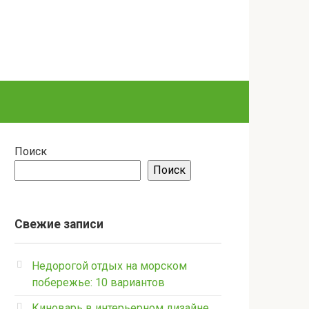
Поиск
Поиск
Новости
Свежие записи
Как не потерять мотивацию 
Недорогой отдых на морском
с партнерками
побережье: 10 вариантов
Хотите зарабатывать на партнерках? Узнайте, как психоло
Киноварь в интерьерном дизайне