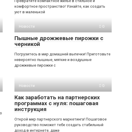
Превратите компактное жилье в стильное и
комфортное пространство! Узнайте, как создать
уют в маленькой
Новости
0
Пышные дрожжевые пирожки с
черникой
Погрузитесь в мир домашней выпечки! Приготовьте
невероятно пышные, мягкие и воздушные
дрожжевые пирожки с
Новости
0
Как заработать на партнерских
программах с нуля: пошаговая
инструкция
о
Открой мир партнерского маркетинга! Пошаговое
руководство поможет тебе создать стабильный
доход в интернете, даже