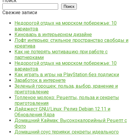
Поиск
Поиск
Свежие записи
Недорогой отдых на морском побережье: 10
вариантов
Киноварь в интерьерном дизайне
Лофт интерьер: стильное пространство свободы и
креатива
Как не потерять мотивацию при работе с
партнерками
Недорогой отдых на морском побережье: 10
вариантов
Как играть в игры на PlayStation без подписки
Заработок в интернете
Зеленый горошек: польза, выбор, хранение и
приготовление
Топленое молоко: Рецепты, польза и секреты
приготовления
Дайджест GNU/Linux: Релиз Debian 12.11 и
Обновления Ядра
Домашний Каймак: Высококалорийный Рецепт с
Фото
Домашний соус терияки: секреты идеального