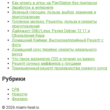
Как играть в игры на PlayStation без подписки
Заработок в интернете
Зеленый горошек: польза, выбор, хранение и
приготовление
Топленое молоко: Рецепты, польза и секреты
приготовления
Дайджест GNU/Linux: Релиз Debian 12.11 и
Обновления Ядра
Домашний Каймак: Высококалорийный Рецепт с
Фото
Домашний соус терияки: секреты идеального
вкуса
Что такое валидатор CSS и почему он важен
Рецепт сочных маффинов с грушами
Традиционный рецепт производства соевого соуса
Рубрики
CPA
Новости
Фриланс
© 2026 miami-heat.ru