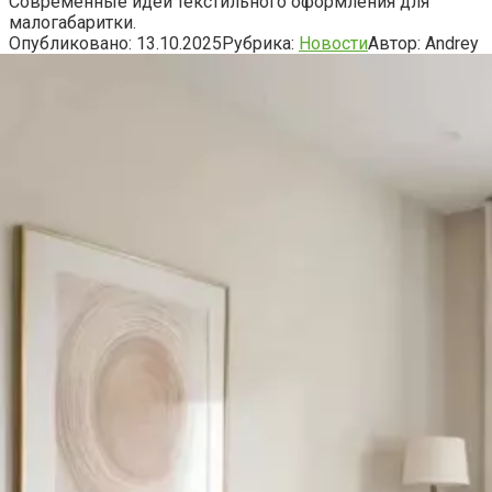
Современные идеи текстильного оформления для
малогабаритки.
Опубликовано:
13.10.2025
Рубрика:
Новости
Автор:
Andrey