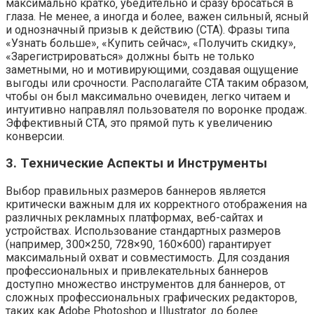
максимально кратко‚ убедительно и сразу бросаться в
глаза. Не менее‚ а иногда и более‚ важен сильный‚ ясный
и однозначный призыв к действию (CTA). Фразы типа
«Узнать больше»‚ «Купить сейчас»‚ «Получить скидку»‚
«Зарегистрироваться» должны быть не только
заметными‚ но и мотивирующими‚ создавая ощущение
выгоды или срочности. Располагайте CTA таким образом‚
чтобы он был максимально очевиден‚ легко читаем и
интуитивно направлял пользователя по воронке продаж.
Эффективный CTA, это прямой путь к увеличению
конверсии.
3. Технические Аспекты и Инструменты
Выбор правильных размеров баннеров является
критически важным для их корректного отображения на
различных рекламных платформах‚ веб-сайтах и
устройствах. Использование стандартных размеров
(например‚ 300×250‚ 728×90‚ 160×600) гарантирует
максимальный охват и совместимость. Для создания
профессиональных и привлекательных баннеров
доступно множество инструментов для баннеров‚ от
сложных профессиональных графических редакторов‚
таких как Adobe Photoshop и Illustrator‚ до более