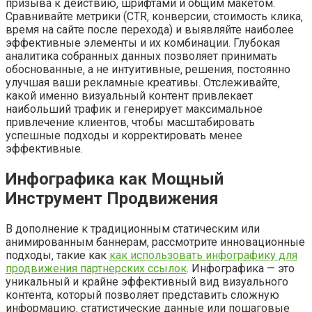
призыва к действию‚ шрифтами и общим макетом.
Сравнивайте метрики (CTR‚ конверсии‚ стоимость клика‚
время на сайте после перехода) и выявляйте наиболее
эффективные элементы и их комбинации. Глубокая
аналитика собранных данных позволяет принимать
обоснованные‚ а не интуитивные‚ решения‚ постоянно
улучшая ваши рекламные креативы. Отслеживайте‚
какой именно визуальный контент привлекает
наибольший трафик и генерирует максимальное
привлечение клиентов‚ чтобы масштабировать
успешные подходы и корректировать менее
эффективные.
Инфографика как Мощный
Инструмент Продвижения
В дополнение к традиционным статическим или
анимированным баннерам‚ рассмотрите инновационные
подходы‚ такие как
как использовать инфографику для
продвижения партнерских ссылок
. Инфографика — это
уникальный и крайне эффективный вид визуального
контента‚ который позволяет представить сложную
информацию‚ статистические данные или пошаговые