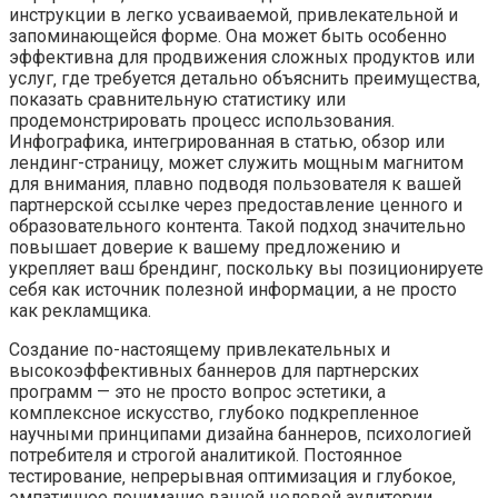
инструкции в легко усваиваемой‚ привлекательной и
запоминающейся форме. Она может быть особенно
эффективна для продвижения сложных продуктов или
услуг‚ где требуется детально объяснить преимущества‚
показать сравнительную статистику или
продемонстрировать процесс использования.
Инфографика‚ интегрированная в статью‚ обзор или
лендинг-страницу‚ может служить мощным магнитом
для внимания‚ плавно подводя пользователя к вашей
партнерской ссылке через предоставление ценного и
образовательного контента. Такой подход значительно
повышает доверие к вашему предложению и
укрепляет ваш брендинг‚ поскольку вы позиционируете
себя как источник полезной информации‚ а не просто
как рекламщика.
Создание по-настоящему привлекательных и
высокоэффективных баннеров для партнерских
программ — это не просто вопрос эстетики‚ а
комплексное искусство‚ глубоко подкрепленное
научными принципами дизайна баннеров‚ психологией
потребителя и строгой аналитикой. Постоянное
тестирование‚ непрерывная оптимизация и глубокое‚
эмпатичное понимание вашей целевой аудитории