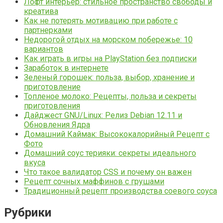
Лофт интерьер: стильное пространство свободы и
креатива
Как не потерять мотивацию при работе с
партнерками
Недорогой отдых на морском побережье: 10
вариантов
Как играть в игры на PlayStation без подписки
Заработок в интернете
Зеленый горошек: польза, выбор, хранение и
приготовление
Топленое молоко: Рецепты, польза и секреты
приготовления
Дайджест GNU/Linux: Релиз Debian 12.11 и
Обновления Ядра
Домашний Каймак: Высококалорийный Рецепт с
Фото
Домашний соус терияки: секреты идеального
вкуса
Что такое валидатор CSS и почему он важен
Рецепт сочных маффинов с грушами
Традиционный рецепт производства соевого соуса
Рубрики