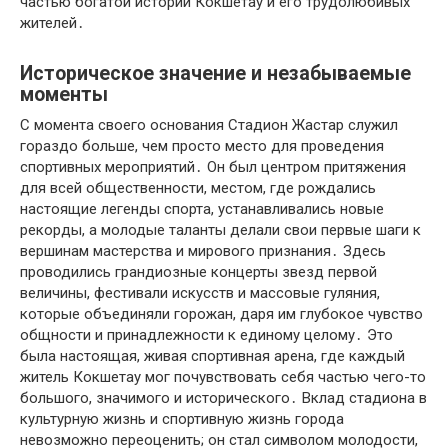
частью богатой истории Кокшетау и его трудолюбивых
жителей․
Историческое значение и незабываемые
моменты
С момента своего основания Стадион Жастар служил
гораздо больше, чем просто место для проведения
спортивных мероприятий․ Он был центром притяжения
для всей общественности, местом, где рождались
настоящие легенды спорта, устанавливались новые
рекорды, а молодые таланты делали свои первые шаги к
вершинам мастерства и мирового признания․ Здесь
проводились грандиозные концерты звезд первой
величины, фестивали искусств и массовые гуляния,
которые объединяли горожан, даря им глубокое чувство
общности и принадлежности к единому целому․ Это
была настоящая, живая спортивная арена, где каждый
житель Кокшетау мог почувствовать себя частью чего-то
большого, значимого и исторического․ Вклад стадиона в
культурную жизнь и спортивную жизнь города
невозможно переоценить; он стал символом молодости,