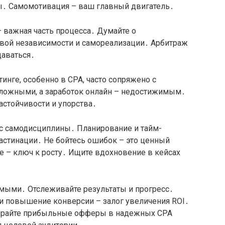
․ Самомотивация – ваш главный двигатель․
 важная часть процесса․ Думайте о
овой независимости и самореализации․ Арбитраж
сдаваться․
инге, особенно в CPA, часто сопряжено с
сложными, а заработок онлайн – недостижимым․
астойчивости и упорства․
 с самодисциплины․ Планирование и тайм-
стинации․ Не бойтесь ошибок – это ценный
е – ключ к росту․ Ищите вдохновение в кейсах
мыми․ Отслеживайте результаты и прогресс․
 и повышение конверсии – залог увеличения ROI․
ирайте прибыльные офферы в надежных CPA