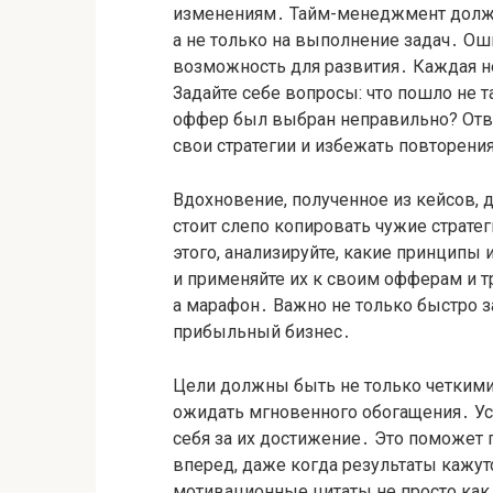
изменениям․ Тайм-менеджмент долже
а не только на выполнение задач․ Оши
возможность для развития․ Каждая н
Задайте себе вопросы: что пошло не 
оффер был выбран неправильно? Отве
свои стратегии и избежать повторен
Вдохновение, полученное из кейсов, 
стоит слепо копировать чужие стратег
этого, анализируйте, какие принципы
и применяйте их к своим офферам и тр
а марафон․ Важно не только быстро за
прибыльный бизнес․
Цели должны быть не только четкими
ожидать мгновенного обогащения․ Ус
себя за их достижение․ Это поможет
вперед, даже когда результаты кажу
мотивационные цитаты не просто как 