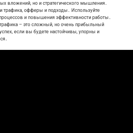
вых вложений, но и стратегического мышления․
ки трафика, офферы и подходы․ Используйте
 процессов и повышения эффективности работы․
 трафика – это сложный, но очень прибыльный
успех, если вы будете настойчивы, упорны и
ься․