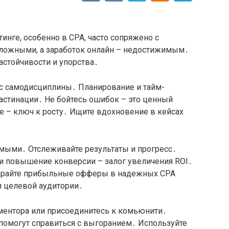
инге, особенно в CPA, часто сопряжено с
сложными, а заработок онлайн – недостижимым․
астойчивости и упорства․
 с самодисциплины․ Планирование и тайм-
стинации․ Не бойтесь ошибок – это ценный
е – ключ к росту․ Ищите вдохновение в кейсах
мыми․ Отслеживайте результаты и прогресс․
 и повышение конверсии – залог увеличения ROI․
ирайте прибыльные офферы в надежных CPA
я целевой аудитории․
ментора или присоединитесь к комьюнити․
помогут справиться с выгоранием․ Используйте