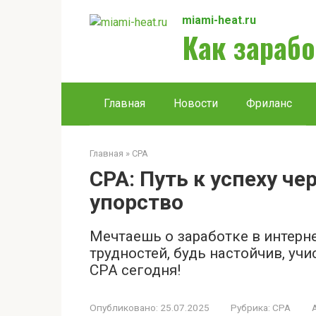
Перейти
miami-heat.ru
к
Как зарабо
контенту
Главная
Новости
Фриланс
Главная
»
CPA
CPA: Путь к успеху че
упорство
Мечтаешь о заработке в интерне
трудностей, будь настойчив, учи
CPA сегодня!
Опубликовано:
25.07.2025
Рубрика:
CPA