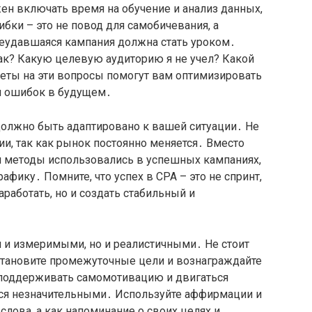
н включать время на обучение и анализ данных,
бки – это не повод для самобичевания, а
еудавшаяся кампания должна стать уроком․
так? Какую целевую аудиторию я не учел? Какой
ты на эти вопросы помогут вам оптимизировать
ия ошибок в будущем․
должно быть адаптировано к вашей ситуации․ Не
ии, так как рынок постоянно меняется․ Вместо
 и методы использовались в успешных кампаниях,
афику․ Помните, что успех в CPA – это не спринт,
работать, но и создать стабильный и
 и измеримыми, но и реалистичными․ Не стоит
тановите промежуточные цели и вознаграждайте
 поддерживать самомотивацию и двигаться
тся незначительными․ Используйте аффирмации и
слова, а как напоминание о своих целях и