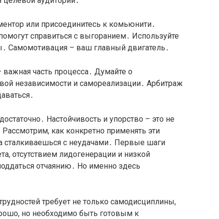
я целевой аудитории․
ментор или присоединитесь к комьюнити․
помогут справиться с выгоранием․ Используйте
․ Самомотивация – ваш главный двигатель․
 важная часть процесса․ Думайте о
овой независимости и самореализации․ Арбитраж
сдаваться․
достаточно․ Настойчивость и упорство – это не
․ Рассмотрим, как конкретно применять эти
да сталкиваешься с неудачами․ Первые шаги
а, отсутствием лидогенерации и низкой
поддаться отчаянию․ Но именно здесь
трудностей требует не только самодисциплины,
орошо, но необходимо быть готовым к