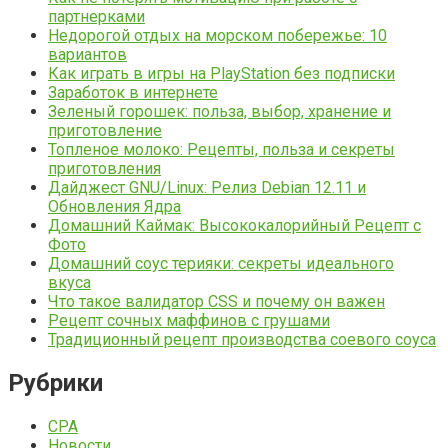
партнерками
Недорогой отдых на морском побережье: 10
вариантов
Как играть в игры на PlayStation без подписки
Заработок в интернете
Зеленый горошек: польза, выбор, хранение и
приготовление
Топленое молоко: Рецепты, польза и секреты
приготовления
Дайджест GNU/Linux: Релиз Debian 12.11 и
Обновления Ядра
Домашний Каймак: Высококалорийный Рецепт с
Фото
Домашний соус терияки: секреты идеального
вкуса
Что такое валидатор CSS и почему он важен
Рецепт сочных маффинов с грушами
Традиционный рецепт производства соевого соуса
Рубрики
CPA
Новости