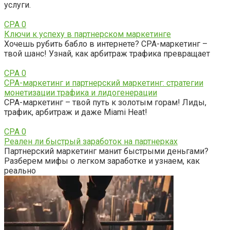
услуги.
CPA
0
Ключи к успеху в партнерском маркетинге
Хочешь рубить бабло в интернете? CPA-маркетинг –
твой шанс! Узнай, как арбитраж трафика превращает
CPA
0
CPA-маркетинг и партнерский маркетинг: стратегии
монетизации трафика и лидогенерации
CPA-маркетинг – твой путь к золотым горам! Лиды,
трафик, арбитраж и даже Miami Heat!
CPA
0
Реален ли быстрый заработок на партнерках
Партнерский маркетинг манит быстрыми деньгами?
Разберем мифы о легком заработке и узнаем, как
реально