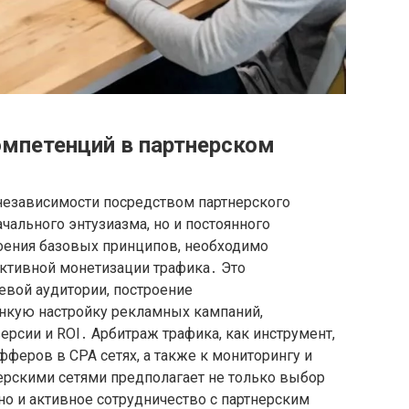
омпетенций в партнерском
независимости посредством партнерского
чального энтузиазма, но и постоянного
оения базовых принципов, необходимо
ективной монетизации трафика․ Это
евой аудитории, построение
нкую настройку рекламных кампаний,
рсии и ROI․ Арбитраж трафика, как инструмент,
фферов в CPA сетях, а также к мониторингу и
ерскими сетями предполагает не только выбор
о и активное сотрудничество с партнерским