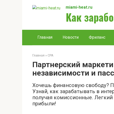
Перейти
miami-heat.ru
к
Как зарабо
контенту
Главная
Новости
Фриланс
Главная
»
CPA
Партнерский маркети
независимости и пас
Хочешь финансовую свободу? Па
Узнай, как зарабатывать в инте
получая комиссионные. Легкий
прибыли!