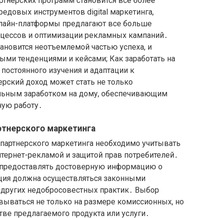
тнерских программ становится все более
едовых инструментов digital маркетинга,
нлайн-платформы предлагают все больше
оцессов и оптимизации рекламных кампаний․
ановится неотъемлемой частью успеха, и
ыми тенденциями и кейсами; Как заработать на
 постоянного изучения и адаптации к
ский доход может стать не только
ильным заработком на дому, обеспечивающим
ную работу․
ртнерского маркетинга
 партнерского маркетинга необходимо учитывать
нтернет-рекламой и защитой прав потребителей․
 предоставлять достоверную информацию о
ия должна осуществляться законными
и других недобросовестных практик․ Выбор
ываться не только на размере комиссионных, но
тве предлагаемого продукта или услуги․