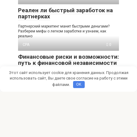
Реален ли быстрый заработок на
партнерках
Партнерский маркетинг манит быстрыми деньгами?
Разберем мифы о легком заработке и узнаем, как
реально
CPA
0
Финансовые риски и возможности:
путь к финансовой независимости
Этот сайт использует cookie для хранения данных. Продолжая
Мечтаешь о финансовой свободе? Разберись, как
оценить финансовые риски и использовать
использовать сайт, Вы даете свое согласие на работу с этими
возможности для заработка.
файлами.
OK
CPA
0
Партнерский маркетинг: как
далеко нужно зайти для успеха
CPA маркетинг – это крутой способ заработать онлайн,
но будь готов к работе! Узнай,