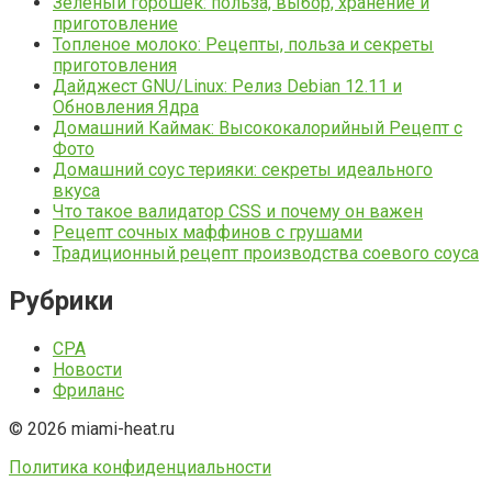
Зеленый горошек: польза, выбор, хранение и
приготовление
Топленое молоко: Рецепты, польза и секреты
приготовления
Дайджест GNU/Linux: Релиз Debian 12.11 и
Обновления Ядра
Домашний Каймак: Высококалорийный Рецепт с
Фото
Домашний соус терияки: секреты идеального
вкуса
Что такое валидатор CSS и почему он важен
Рецепт сочных маффинов с грушами
Традиционный рецепт производства соевого соуса
Рубрики
CPA
Новости
Фриланс
© 2026 miami-heat.ru
Политика конфиденциальности