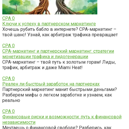
CPA
0
Ключи к успеху в партнерском маркетинге
Хочешь рубить бабло в интернете? CPA-маркетинг –
твой шанс! Узнай, как арбитраж трафика превращает
CPA
0
CPA-маркетинг и партнерский маркетинг: стратегии
монетизации трафика и лидогенерации
CPA-маркетинг – твой путь к золотым горам! Лиды,
трафик, арбитраж и даже Miami Heat!
CPA
0
Реален ли быстрый заработок на партнерках
Партнерский маркетинг манит быстрыми деньгами?
Разберем мифы о легком заработке и узнаем, как
реально
CPA
0
Финансовые риски и возможности: путь к финансовой
независимости
Мечтаешь о финансовой свободе? Разберись, как