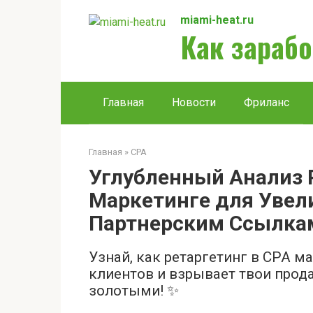
Перейти
miami-heat.ru
к
Как зарабо
контенту
Главная
Новости
Фриланс
Главная
»
CPA
Углубленный Анализ 
Маркетинге для Увел
Партнерским Ссылка
Узнай, как ретаргетинг в CPA 
клиентов и взрывает твои прод
золотыми! ✨