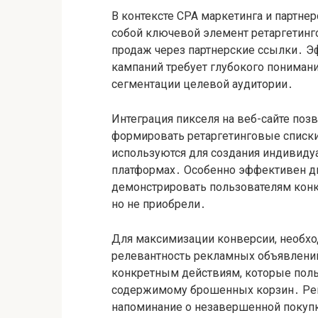
В контексте CPA маркетинга и партнер
собой ключевой элемент ретаргетинго
продаж через партнерские ссылки․ Э
кампаний требует глубокого пониман
сегментации целевой аудитории․
Интеграция пикселя на веб-сайте поз
формировать ретаргетинговые списки,
используются для создания индивиду
платформах․ Особенно эффективен д
демонстрировать пользователям конк
но не приобрели․
Для максимизации конверсии, необхо
релевантность рекламных объявлени
конкретным действиям, которые польз
содержимому брошенных корзин․ Рем
напоминание о незавершенной покупк